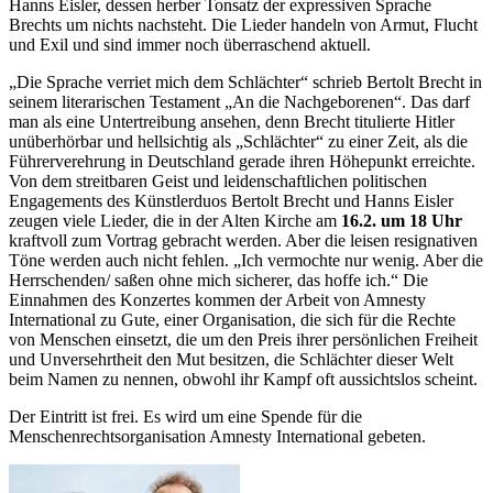
Hanns Eisler, dessen herber Tonsatz der expressiven Sprache
Brechts um nichts nachsteht. Die Lieder handeln von Armut, Flucht
und Exil und sind immer noch überraschend aktuell.
„Die Sprache verriet mich dem Schlächter“ schrieb Bertolt Brecht in
seinem literarischen Testament „An die Nachgeborenen“. Das darf
man als eine Untertreibung ansehen, denn Brecht titulierte Hitler
unüberhörbar und hellsichtig als „Schlächter“ zu einer Zeit, als die
Führerverehrung in Deutschland gerade ihren Höhepunkt erreichte.
Von dem streitbaren Geist und leidenschaftlichen politischen
Engagements des Künstlerduos Bertolt Brecht und Hanns Eisler
zeugen viele Lieder, die in der Alten Kirche am
16.2. um 18 Uhr
kraftvoll zum Vortrag gebracht werden. Aber die leisen resignativen
Töne werden auch nicht fehlen. „Ich vermochte nur wenig. Aber die
Herrschenden/ saßen ohne mich sicherer, das hoffe ich.“ Die
Einnahmen des Konzertes kommen der Arbeit von Amnesty
International zu Gute, einer Organisation, die sich für die Rechte
von Menschen einsetzt, die um den Preis ihrer persönlichen Freiheit
und Unversehrtheit den Mut besitzen, die Schlächter dieser Welt
beim Namen zu nennen, obwohl ihr Kampf oft aussichtslos scheint.
Der Eintritt ist frei. Es wird um eine Spende für die
Menschenrechtsorganisation Amnesty International gebeten.