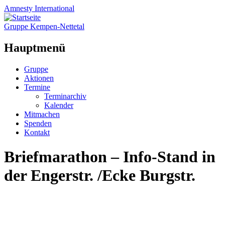
Amnesty
International
Gruppe Kempen-Nettetal
Hauptmenü
Zum
Gruppe
Inhalt
Aktionen
springen
Termine
Terminarchiv
Kalender
Mitmachen
Spenden
Kontakt
Briefmarathon – Info-Stand in
der Engerstr. /Ecke Burgstr.