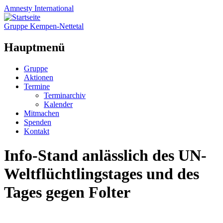
Amnesty
International
Gruppe Kempen-Nettetal
Hauptmenü
Zum
Gruppe
Inhalt
Aktionen
springen
Termine
Terminarchiv
Kalender
Mitmachen
Spenden
Kontakt
Info-Stand anlässlich des UN-
Weltflüchtlingstages und des
Tages gegen Folter