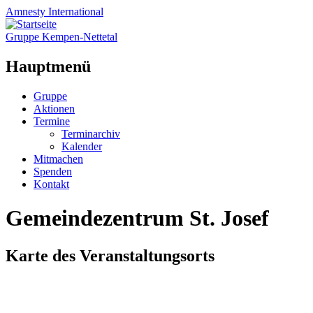
Amnesty
International
Gruppe Kempen-Nettetal
Hauptmenü
Zum
Gruppe
Inhalt
Aktionen
springen
Termine
Terminarchiv
Kalender
Mitmachen
Spenden
Kontakt
Gemeindezentrum St. Josef
Karte des Veranstaltungsorts